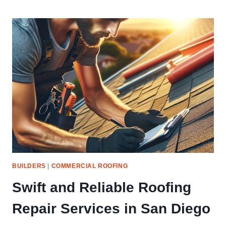
CAISSON
DRILLING:
SHAPING
THE
FUTURE
OF
DEEP
FOUNDATIONS
BUILDERS
|
COMMERCIAL ROOFING
Swift and Reliable Roofing
Repair Services in San Diego