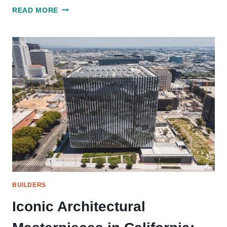
SPOTLIGHT
READ MORE
ON
CALIFORNIA’S
TOP
CONSTRUCTION
COMPANIES:
SETTING
INDUSTRY
STANDARDS
BUILDERS
Iconic Architectural