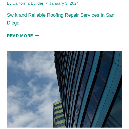
By
California Builder
January 3, 2024
Swift and Reliable Roofing Repair Services in San
Diego
SWIFT
READ MORE
AND
RELIABLE
ROOFING
REPAIR
SERVICES
IN
SAN
DIEGO