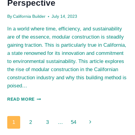
Perspective
By
California Builder
July 14, 2023
In a world where time, efficiency, and sustainability
are of the essence, modular construction is steadily
gaining traction. This is particularly true in California,
a state renowned for its innovation and commitment
to environmental sustainability. This article explores
the rise of modular construction in the Californian
construction industry and why this building method is
poised…
THE
READ MORE
TRIUMPH
OF
MODULAR
Page
Next
1
2
3
…
54
CONSTRUCTION:
THE
navigation
Page