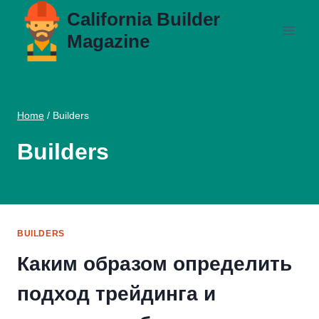
Skip
California Builder
to
Magazine
content
Home
/
Builders
Builders
BUILDERS
Каким образом определить
подход трейдинга и